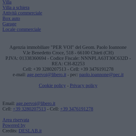
Villa
Villa a schiera
Attività commerciale
Box auto
Garage
Locale commerciale
Agenzia immobiliare "PER VOI" del Geom. Paolo Ioannone
V.le Benedetto Croce, 518 - 66100 Chieti (CH)
P.IVA: 01338360694 - Codice Fiscale: NNNPLA63T30C632D -
REA: CH-82253
Cell: +39 3280207513 - Cell: +39 3476191278
e-mail:
age.pervoi@libero.it
- pec:
paolo.ioannone@pec.it
Cookie policy
-
Privacy policy
Email:
age.pervoi@libero.it
Cell:
+39 3280207513
- Cell:
+39 3476191278
Area riservata
Powered by
Credits:
DESLAB.it