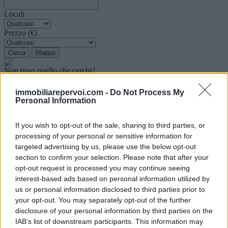
Locali
Prezzo (€)
Non trovi quello che cerchi?
Contattaci per sottoporci la tua richiesta
IN EVIDENZA
immobiliarepervoi.com -
Do Not Process My
Visualizza tutti gli immobili
Personal Information
Centro
If you wish to opt-out of the sale, sharing to third parties, or
Miglianico
processing of your personal or sensitive information for
Casa indipendente
targeted advertising by us, please use the below opt-out
Four-room
section to confirm your selection. Please note that after your
di 100 mq ca.
opt-out request is processed you may continue seeing
90.000 €
interest-based ads based on personal information utilized by
Casa indipendete ristrutturtata a risparmio energetico con area
esterna privata
us or personal information disclosed to third parties prior to
Visualizza dettaglio
your opt-out. You may separately opt-out of the further
disclosure of your personal information by third parties on the
IAB’s list of downstream participants. This information may
Periferia