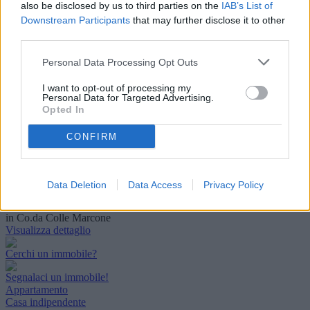
also be disclosed by us to third parties on the
IAB’s List of
Pianella
Casa indipendente
Downstream Participants
that may further disclose it to other
Plural-room
third parties.
di 180 mq ca.
129.000 €
Personal Data Processing Opt Outs
Casa indipendete su due livelli con terreno, bosco circostante e
magazzini
I want to opt-out of processing my
Visualizza dettaglio
Personal Data for Targeted Advertising.
Opted In
Periferia
CONFIRM
Bucchianico
Villa
Plural-room
di 320 mq ca.
Data Deletion
Data Access
Privacy Policy
275.000 €
Splendida Villa con 1500 mq. di giardino fra Chieti e Bucchianico
in Co.da Colle Marcone
Visualizza dettaglio
Cerchi un immobile?
Segnalaci un immobile!
Appartamento
Casa indipendente