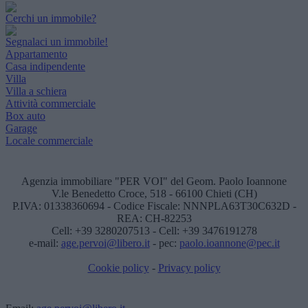
Cerchi un immobile?
Segnalaci un immobile!
Appartamento
Casa indipendente
Villa
Villa a schiera
Attività commerciale
Box auto
Garage
Locale commerciale
Agenzia immobiliare "PER VOI" del Geom. Paolo Ioannone
V.le Benedetto Croce, 518 - 66100 Chieti (CH)
P.IVA: 01338360694 - Codice Fiscale: NNNPLA63T30C632D -
REA: CH-82253
Cell: +39 3280207513 - Cell: +39 3476191278
e-mail:
age.pervoi@libero.it
- pec:
paolo.ioannone@pec.it
Cookie policy
-
Privacy policy