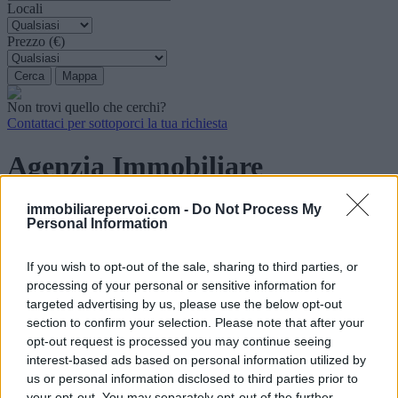
Locali
Prezzo (€)
Non trovi quello che cerchi?
Contattaci per sottoporci la tua richiesta
Agenzia Immobiliare
immobiliarepervoi.com -
Do Not Process My
Personal Information
L’Agenzia Immobiliare
PERVOI
opera nel settore delle
intermediazioni immobiliari, fornendo servizi e consulenze integrate
If you wish to opt-out of the sale, sharing to third parties, or
nelle fasi di vendita, acquisto o locazione di immobili ad uso
processing of your personal or sensitive information for
residenziale, commerciale e alberghiero.
targeted advertising by us, please use the below opt-out
section to confirm your selection. Please note that after your
Immobiliare
PERVOI
instaura un rapporto di serenità e fiducia nei
opt-out request is processed you may continue seeing
confronti del Cliente, raccogliendo le sue specifiche esigenze e
interest-based ads based on personal information utilized by
fornendo un'adeguata assistenza dall'analisi dei suoi bisogni fino alla
us or personal information disclosed to third parties prior to
scelta del prodotto ideale.
your opt-out. You may separately opt-out of the further